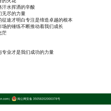
的火花
汗水挥洒的辛酸
无尽的力量
途才明白专注是缔造卓越的根本
的锤练不断推动着我们成长
光茫
业才是我们成功的力量
n.com）
闽公网安备 35058202000378号