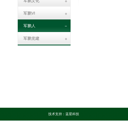
军鹏文化
军鹏VI
军鹏人
军鹏党建
技术支持：蓝星科技